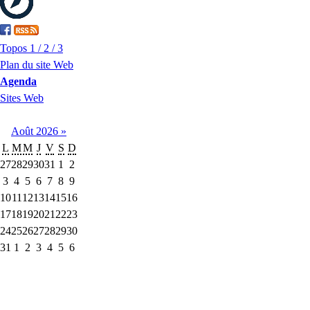
Topos 1 / 2 / 3
Plan du site Web
Agenda
Sites Web
Août
2026
»
L
M
M
J
V
S
D
27
28
29
30
31
1
2
3
4
5
6
7
8
9
10
11
12
13
14
15
16
17
18
19
20
21
22
23
24
25
26
27
28
29
30
31
1
2
3
4
5
6