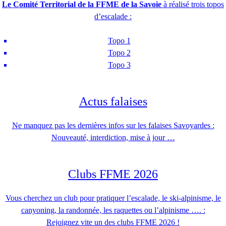
Le Comité Territorial de la FFME de la Savoie
à réalisé trois topos
d’escalade :
Topo 1
Topo 2
Topo 3
Actus falaises
Ne manquez pas les dernières infos sur les falaises Savoyardes :
Nouveauté, interdiction, mise à jour …
Clubs FFME 2026
Vous cherchez un club pour pratiquer l’escalade, le ski-alpinisme, le
canyoning, la randonnée, les raquettes ou l’alpinisme …. :
Rejoignez vite un des clubs FFME 2026 !