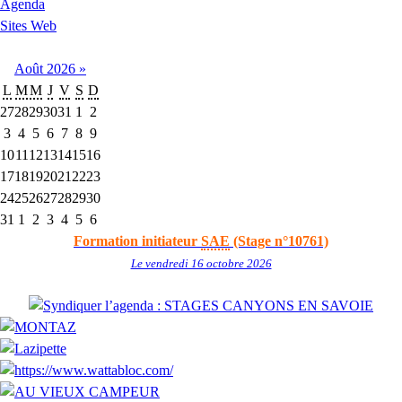
Agenda
Sites Web
Août
2026
»
L
M
M
J
V
S
D
27
28
29
30
31
1
2
3
4
5
6
7
8
9
10
11
12
13
14
15
16
17
18
19
20
21
22
23
24
25
26
27
28
29
30
31
1
2
3
4
5
6
Formation initiateur
SAE
(Stage n°10761)
Le vendredi 16 octobre 2026