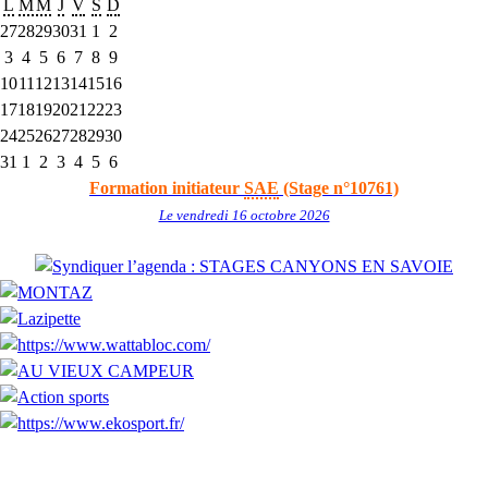
L
M
M
J
V
S
D
27
28
29
30
31
1
2
3
4
5
6
7
8
9
10
11
12
13
14
15
16
17
18
19
20
21
22
23
24
25
26
27
28
29
30
31
1
2
3
4
5
6
Formation initiateur
SAE
(Stage n°10761)
Le vendredi 16 octobre 2026