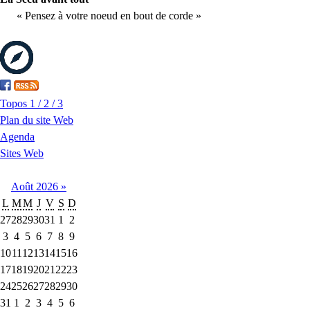
« Pensez à votre noeud en bout de corde »
Topos 1 / 2 / 3
Plan du site Web
Agenda
Sites Web
Août
2026
»
L
M
M
J
V
S
D
27
28
29
30
31
1
2
3
4
5
6
7
8
9
10
11
12
13
14
15
16
17
18
19
20
21
22
23
24
25
26
27
28
29
30
31
1
2
3
4
5
6