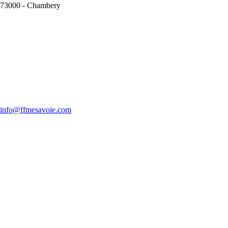
73000
-
Chambery
info@ffmesavoie.com