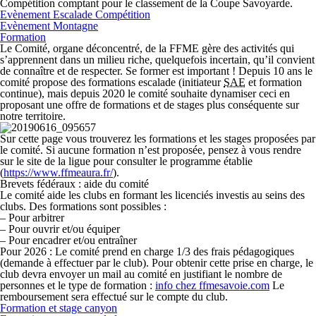
Compétition comptant pour le classement de la Coupe Savoyarde.
Evènement Escalade Compétition
Evènement Montagne
Formation
Le Comité, organe déconcentré, de la FFME gère des activités qui
s’apprennent dans un milieu riche, quelquefois incertain, qu’il convient
de connaître et de respecter. Se former est important ! Depuis 10 ans le
comité propose des formations escalade (initiateur
SAE
et formation
continue), mais depuis 2020 le comité souhaite dynamiser ceci en
proposant une offre de formations et de stages plus conséquente sur
notre territoire.
Sur cette page vous trouverez les formations et les stages proposées par
le comité. Si aucune formation n’est proposée, pensez à vous rendre
sur le site de la ligue pour consulter le programme établie
(
https://www.ffmeaura.fr/
).
Brevets fédéraux : aide du comité
Le comité aide les clubs en formant les licenciés investis au seins des
clubs. Des formations sont possibles :
–
Pour arbitrer
–
Pour ouvrir et/ou équiper
–
Pour encadrer et/ou entraîner
Pour 2026 :
Le comité prend en charge 1/3 des frais pédagogiques
(demande à effectuer par le club). Pour obtenir cette prise en charge, le
club devra envoyer un mail au comité en justifiant le nombre de
personnes et le type de formation :
info
chez
ffmesavoie.com
Le
remboursement sera effectué sur le compte du club.
Formation et stage canyon