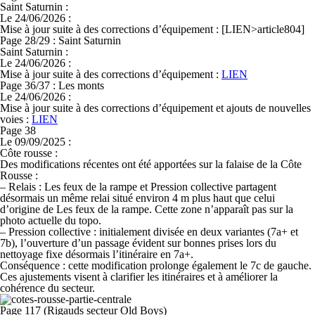
Saint Saturnin :
Le 24/06/2026 :
Mise à jour suite à des corrections d’équipement : [LIEN>article804]
Page 28/29 : Saint Saturnin
Saint Saturnin :
Le 24/06/2026 :
Mise à jour suite à des corrections d’équipement :
LIEN
Page 36/37 : Les monts
Le 24/06/2026 :
Mise à jour suite à des corrections d’équipement et ajouts de nouvelles
voies :
LIEN
Page 38
Le 09/09/2025 :
Côte rousse :
Des modifications récentes ont été apportées sur la falaise de la Côte
Rousse :
–
Relais : Les feux de la rampe et Pression collective partagent
désormais un même relai situé environ 4 m plus haut que celui
d’origine de Les feux de la rampe. Cette zone n’apparaît pas sur la
photo actuelle du topo.
–
Pression collective : initialement divisée en deux variantes (7a+ et
7b), l’ouverture d’un passage évident sur bonnes prises lors du
nettoyage fixe désormais l’itinéraire en 7a+.
Conséquence : cette modification prolonge également le 7c de gauche.
Ces ajustements visent à clarifier les itinéraires et à améliorer la
cohérence du secteur.
Page 117 (Rigauds secteur Old Boys)