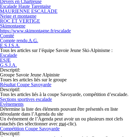
Dévers en Chartreuse
Escalade Haute Tarentaise
MAURIENNE ESCALADE
Neige et montagne
ROC ET VERTIGE
Skimontagne
https://www.skimontagne.fr/escalade
Comité
Compte rendu
A.G.
E.S.J.S.A.
Tous les articles sur l’équipe Savoie Jeune Ski-Alpinisme :
Escalade
ESJE
G.S.J.A.
Descriptif
:
Groupe Savoie Jeune Alpiniste
Toues les articles liés sur le groupe
Résultat Coupe Savoyarde
Descriptif
:
Tous les articles liés à la coupe Savoyarde, compétition d’escalade.
Sections sportives escalade
Evènements
Détermine la liste des éléments pouvant être présentés en liste
déroulante dans l’Agenda du site
Un événement de l’Agenda peut avoir un ou
plusieurs
mot clefs
ratachés (les sélectionner avec
maj
-clic).
Compétition Coupe Savoyarde
Descriptif
: