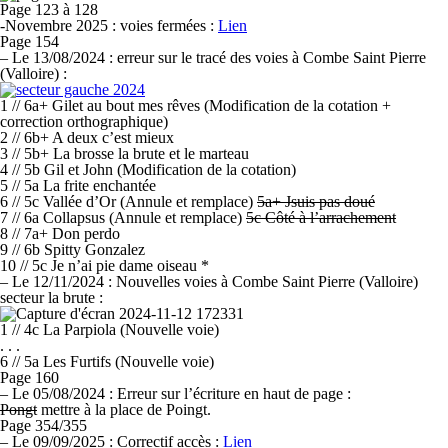
Page 123 à 128
-Novembre 2025 :
voies fermées :
Lien
Page 154
–
Le 13/08/2024 :
erreur sur le tracé des voies à Combe Saint Pierre
(Valloire) :
1 // 6a+ Gilet au bout mes rêves (Modification de la cotation +
correction orthographique)
2 // 6b+ A deux c’est mieux
3 // 5b+ La brosse la brute et le marteau
4 // 5b Gil et John (Modification de la cotation)
5 // 5a La frite enchantée
6 // 5c Vallée d’Or (Annule et remplace)
5a+ Jsuis pas doué
7 // 6a Collapsus (Annule et remplace)
5c Côté à l’arrachement
8 // 7a+ Don perdo
9 // 6b Spitty Gonzalez
10 // 5c Je n’ai pie dame oiseau *
–
Le 12/11/2024 :
Nouvelles voies à Combe Saint Pierre (Valloire)
secteur la brute :
1 // 4c La Parpiola (Nouvelle voie)
. . .
6 // 5a Les Furtifs (Nouvelle voie)
Page 160
–
Le 05/08/2024 :
Erreur sur l’écriture en haut de page :
Pongt
mettre à la place de Poingt.
Page 354/355
–
Le 09/09/2025 :
Correctif accès :
Lien