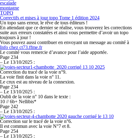
escalade
montagne
TOPO
Correctifs et mises à jour topo Tome 1 édition 2024
Un topo sans erreur, le rêve de tous éditeurs !
En attendant que ce dernier se réalise, vous trouverez les corrections
suite aux erreurs constatées et ainsi vous permettre d’avoir un topo
toujours à jour !
Vous pouvez aussi contribuer en envoyant un message au comité à
Info
chez
ct73.ffme.fr
Le comité vous remercie d’avance pour l’aide apportée.
Page 234
–
Le 13/10/2025 :
Correction du tracé de
la voie n°9.
La voie finit dans
la voie n° 11.
Le crux est au niveau de la connexion.
Page 234
–
Le 13/10/2025 :
Oubli de la voie n° 10 dans le texte :
10 // 6b+
Nellibis
*
Page 242
–
Le 13/10/2025 :
Correction sur le tracé de la voie n°6.
Il est commun avec la voie N°7 et 8.
Page 254
–
Le 13/10/2025 :