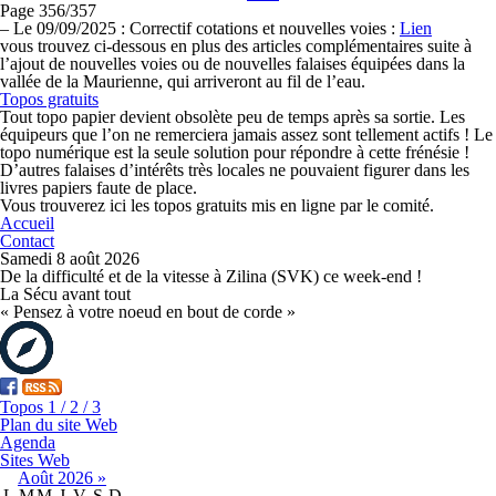
Page 356/357
–
Le 09/09/2025 :
Correctif cotations et nouvelles voies :
Lien
vous trouvez ci-dessous en plus des articles complémentaires suite à
l’ajout de nouvelles voies ou de nouvelles falaises équipées dans la
vallée de la Maurienne, qui arriveront au fil de l’eau.
Topos gratuits
Tout topo papier devient obsolète peu de temps après sa sortie. Les
équipeurs que l’on ne remerciera jamais assez sont tellement actifs ! Le
topo numérique est la seule solution pour répondre à cette frénésie !
D’autres falaises d’intérêts très locales ne pouvaient figurer dans les
livres papiers faute de place.
Vous trouverez ici les topos gratuits mis en ligne par le comité.
Accueil
Contact
Samedi 8 août 2026
De la difficulté et de la vitesse à Zilina (SVK) ce week-end !
La Sécu avant tout
« Pensez à votre noeud en bout de corde »
Topos 1 / 2 / 3
Plan du site Web
Agenda
Sites Web
Août
2026
»
L
M
M
J
V
S
D