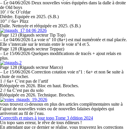
–
Le 04/06/2026 Deux nouvelles voies équipées dans la dalle à droite
de Old boys
10’ // 6c O’cédar
Dièdre. Equipée en 2025. (S.B.)
10’’ // 6a+ Plizz
Dalle. Nettoyée et rééquipée en 2025. (S.B.)
Page 123 (Rigauds secteur Tip Top)
–
Le 04/06/2026 La voie n° 10 (8a+) est mal numérotée et mal placée.
Elle s’intercale sur le terrain entre le voie n°4 et 5.
Page 128 (Rigauds secteur Teppaz)
–
Le 15/06/2026 Quelques modifications de tracés + ajout relais en
plus.
Page 128 (Rigauds secteur Marco)
–
Le 15/06/2026 Correction cotation voie n°1 : 6a+ et non
5c
suite à
chute de rocher.
1 // 6a+ C’est pas de l’artif
Rééquipée en 2026. Bloc en haut. Broches.
2 // 6a C’est pas du solo
Rééquipée en 2026. Technique. Broches.
vous trouvez ci-dessous en plus des articles complémentaires suite à
l’ajout de nouvelles voies ou de nouvelles falaises équipées qui
arriveront au fil de l’eau.
Correctifs et mises à jour topo Tome 3 édition 2024
Un topo sans erreur, le rêve de tous éditeurs !
En attendant que ce dernier se réalise, vous trouverez les corrections