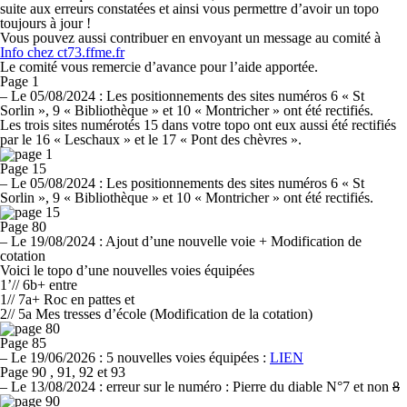
suite aux erreurs constatées et ainsi vous permettre d’avoir un topo
toujours à jour !
Vous pouvez aussi contribuer en envoyant un message au comité à
Info
chez
ct73.ffme.fr
Le comité vous remercie d’avance pour l’aide apportée.
Page 1
–
Le 05/08/2024 :
Les positionnements des sites numéros 6 « St
Sorlin », 9 « Bibliothèque » et 10 « Montricher » ont été rectifiés.
Les trois sites numérotés 15 dans votre topo ont eux aussi été rectifiés
par le 16 « Leschaux » et le 17 « Pont des chèvres ».
Page 15
–
Le 05/08/2024 :
Les positionnements des sites numéros 6 « St
Sorlin », 9 « Bibliothèque » et 10 « Montricher » ont été rectifiés.
Page 80
–
Le 19/08/2024 :
Ajout d’une nouvelle voie + Modification de
cotation
Voici le topo d’une nouvelles voies équipées
1’// 6b+
entre
1// 7a+ Roc en pattes et
2// 5a Mes tresses d’école (Modification de la cotation)
Page 85
–
Le 19/06/2026 :
5 nouvelles voies équipées :
LIEN
Page 90 , 91, 92 et 93
–
Le 13/08/2024 :
erreur sur le numéro : Pierre du diable N°7 et non
8