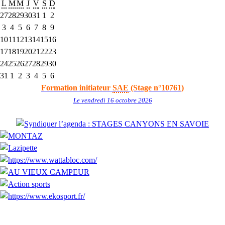
L
M
M
J
V
S
D
27
28
29
30
31
1
2
3
4
5
6
7
8
9
10
11
12
13
14
15
16
17
18
19
20
21
22
23
24
25
26
27
28
29
30
31
1
2
3
4
5
6
Formation initiateur
SAE
(Stage n°10761)
Le vendredi 16 octobre 2026