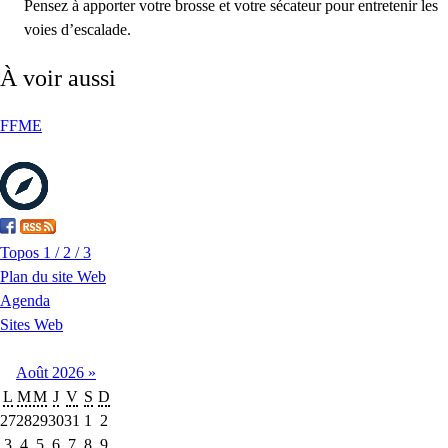
Pensez à apporter votre brosse et votre sécateur pour entretenir les
voies d’escalade.
À voir aussi
FFME
Topos 1 / 2 / 3
Plan du site Web
Agenda
Sites Web
Août
2026
»
L
M
M
J
V
S
D
27
28
29
30
31
1
2
3
4
5
6
7
8
9