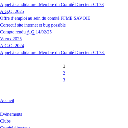
Appel à candidature -Membre du Comité Directeur CT73
A.G
.O. 2025
Offre d’emploi au sein du comité FFME SAVOIE
Correctif site internet et bug possible
Compte rendu
A.G
14/02/25
Vœux 2025
A.G
.O. 2024
Appel à candidature -Membre du Comité Directeur CT73-
1
2
3
Accueil
Evènements
Clubs
Comité directeur