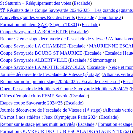
St Saturnin – Rééquipement des voies
(
Escalade
)
🏆 Résultats de la Coupe Savoyarde 2024/2025 – Les grands gagnants 
Nouvelles grandes voies Roc des bœufs
(
Escalade
/
Topo tome 2
)
Formation initiateur
SAE
(Stage n°10301)
(
Escalade
)
Coupe Savoyarde LA ROCHETTE
(
Escalade
)
Retour : 2 ème stage découverte de l’escalade de vitesse !
(
Albanais ver
Coupe Savoyarde LA CHAMBRE
(
Escalade
/
MAURIENNE ESCA
Coupe Savoyarde BOURG ST MAURICE
(
Escalade
/
Escalade Haute
Coupe Savoyarde ALBERTVILLE
(
Escalade
/
Skimontagne
)
Coupe Savoyarde LA MOTTE-SERVOLEX
(
Escalade
/
Neige et mo
e
Journée découverte de l’escalade de Vitesse (2
stage)
(
Albanais vertica
Retour sur notre premier stage 2024/2025 : Escalade de vitesse !
(
Escal
Open d’escalade de Moûtiers et Coupe Savoyarde Moûtiers 2024/25
(
E
Offres d’emploi clubs FFME Savoie
(
Escalade
)
Etapes coupe Savoyarde 2024/25
(
Escalade
)
er
Journée découverte de l’escalade de Vitesse (1
stage)
(
Albanais vertic
Un mot à nos athlètes : Jeux Olympiques Paris 2024
(
Escalade
)
Retour sur le stage jeunes multi-activités
(
Escalade
/
Formation et stage
Formation OUVREUR DE CLUB ESCALADE (STAGE N°10762)