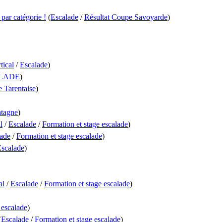
par catégorie !
(
Escalade
/
Résultat Coupe Savoyarde
)
tical
/
Escalade
)
LADE
)
 Tarentaise
)
ntagne
)
l
/
Escalade
/
Formation et stage escalade
)
ade
/
Formation et stage escalade
)
scalade
)
al
/
Escalade
/
Formation et stage escalade
)
 escalade
)
(
Escalade
/
Formation et stage escalade
)