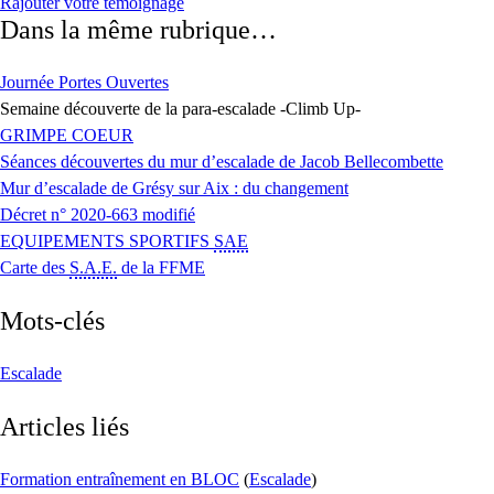
Rajouter votre témoignage
Dans la même rubrique…
Journée Portes Ouvertes
Semaine découverte de la para-escalade -Climb Up-
GRIMPE COEUR
Séances découvertes du mur d’escalade de Jacob Bellecombette
Mur d’escalade de Grésy sur Aix : du changement
Décret n° 2020-663 modifié
EQUIPEMENTS SPORTIFS
SAE
Carte des
S.A.E.
de la FFME
Mots-clés
Escalade
Articles liés
Formation entraînement en BLOC
(
Escalade
)