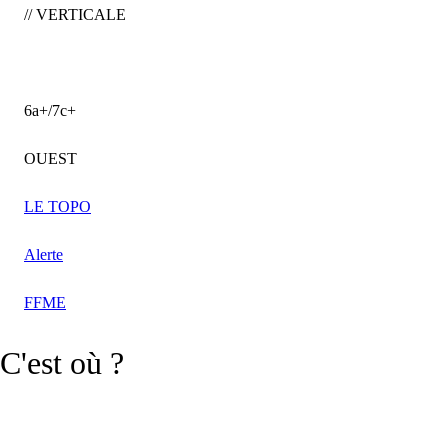
// VERTICALE
6a+/7c+
OUEST
LE TOPO
Alerte
FFME
C'est où ?