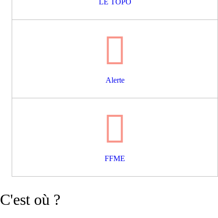
LE TOPO
Alerte
FFME
C'est où ?