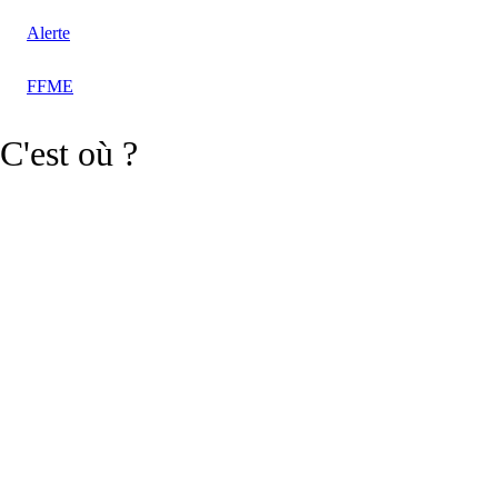
Alerte
FFME
C'est où ?