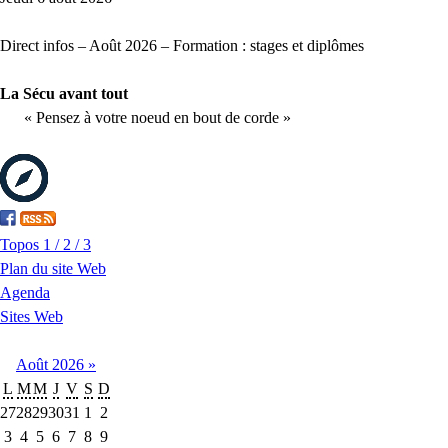
Direct infos – Août 2026 – Formation : stages et diplômes
La Sécu avant tout
« Pensez à votre noeud en bout de corde »
Topos 1 / 2 / 3
Plan du site Web
Agenda
Sites Web
Août
2026
»
L
M
M
J
V
S
D
27
28
29
30
31
1
2
3
4
5
6
7
8
9