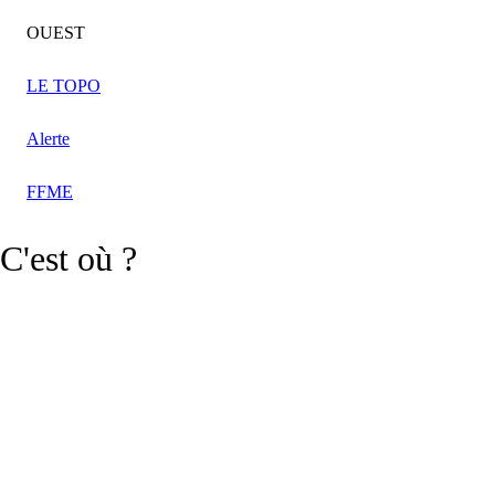
OUEST
LE TOPO
Alerte
FFME
C'est où ?