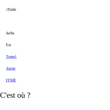
//Dalle
4a/8a
Est
Tome1
Alerte
FFME
C'est où ?