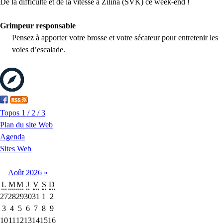
De la difficulté et de la vitesse à Zilina (SVK) ce week-end !
Grimpeur responsable
Pensez à apporter votre brosse et votre sécateur pour entretenir les
voies d’escalade.
Topos 1 / 2 / 3
Plan du site Web
Agenda
Sites Web
Août
2026
»
L
M
M
J
V
S
D
27
28
29
30
31
1
2
3
4
5
6
7
8
9
10
11
12
13
14
15
16