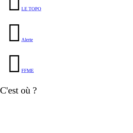
LE TOPO
Alerte
FFME
C'est où ?